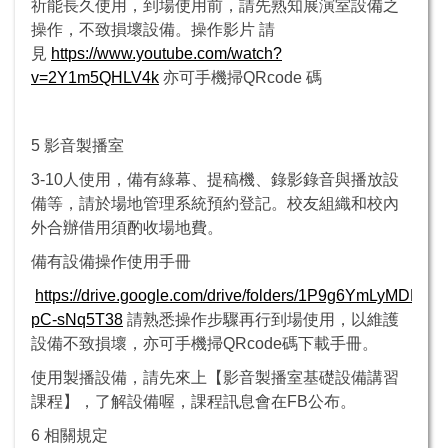
祈能長久使用，到場使用前，請先熟知展演室設備之
操作，不致損壞設備。操作影片 請
見
https://www.youtube.com/watch?
v=2Y1m5QHLV4k
亦可手機掃QRcode 碼
5 影音製播室
3-10人使用，備有綠幕、提稿機、錄影錄音與播放設
備等，請於場地管理系統預約登記。校友組織和校內
外合辦借用須酌收場地費。
備有設備操作使用手冊
https://drive.google.com/drive/folders/1P9g6YmLyMDR
pC-sNq5T38
請熟悉操作步驟再行到場使用，以維護
設備不致損壞，亦可手機掃QRcode碼下載手冊。
使用製播設備，請先來上【影音製播室基礎設備講習
課程】，了解設備喔，課程訊息會在FB公布。
6 相關規定