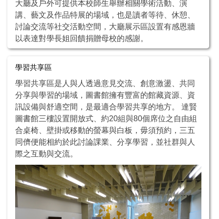
大廳及戶外可提供本校師生舉辦相關學術活動、演
講、藝文及作品特展的場域，也是讀者等待、休憩、
討論交流等社交活動空間，大廳展示區設置有感恩牆
以表達對學長姐回饋捐贈母校的感謝。
學習共享區
學習共享區是人與人透過意見交流、創意激盪、共同
分享與學習的場域，圖書館擁有豐富的館藏資源、資
訊設備與舒適空間，是最適合學習共享的地方。 達賢
圖書館三樓設置開放式、約20組與80個席位之自由組
合桌椅、壁掛或移動的螢幕與白板，毋須預約，三五
同儕便能相約於此討論課業、分享學習，並社群與人
際之互動與交流。