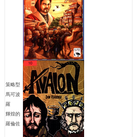
策略型
馬可波
羅
輝煌的
羅倫佐