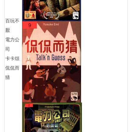
百玩不
厭
電力公
司
卡卡頌
侃侃而
猜