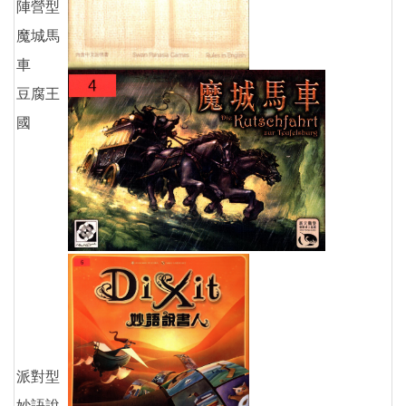
陣營型
魔城馬
車
豆腐王
國
派對型
妙語說