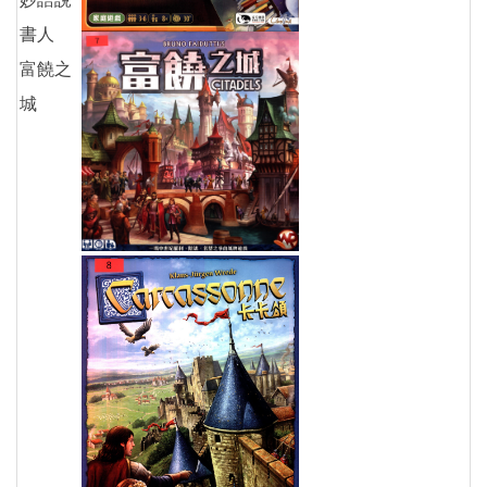
書人
富饒之
城