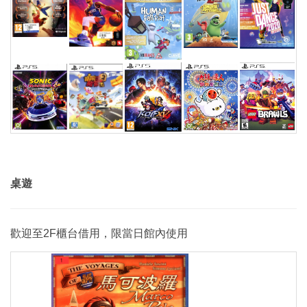
桌遊
歡迎至2F櫃台借用，限當日館內使用