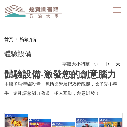
跳
到
主
要
內
容
首頁
館藏介紹
區
體驗設備
字體大小調整
小
中
大
體驗設備-激發您的創意腦力
本館多項體驗設備，包括桌遊及PS5遊戲機，除了愛不釋
手，還能讓您腦力激盪，多人互動，創意迸發！