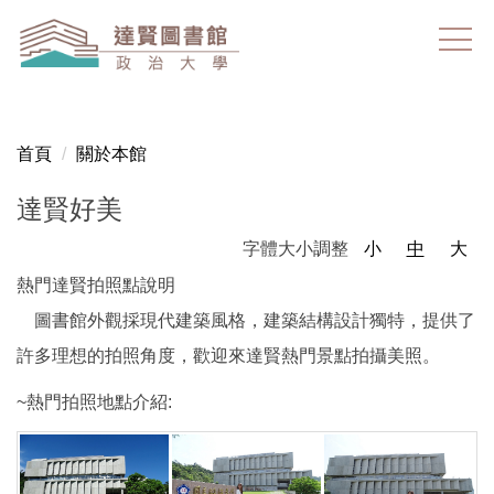
跳
到
主
要
內
容
首頁
關於本館
區
達賢好美
字體大小調整
小
中
大
熱門達賢拍照點說明
圖書館外觀採現代建築風格，建築結構設計獨特，提供了
許多理想的拍照角度，歡迎來達賢熱門景點拍攝美照。
~熱門拍照地點介紹: