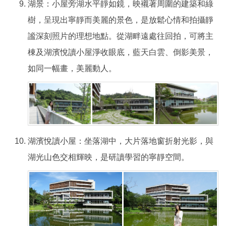
湖景：小屋旁湖水平靜如鏡，映襯著周圍的建築和綠
樹，呈現出寧靜而美麗的景色，是放鬆心情和拍攝靜
謐深刻照片的理想地點。從湖畔遠處往回拍，可將主
棟及湖濱悅讀小屋淨收眼底，藍天白雲、倒影美景，
如同一幅畫，美麗動人。
湖濱悅讀小屋：坐落湖中，大片落地窗折射光影，與
湖光山色交相輝映，是研讀學習的寧靜空間。