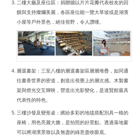
二樓大廳及座位區：捐贈牆以片片花瓣代表校友的回
饋與支持燦爛美麗，各區座位能一覽大草坡或是湖濱
小屋等戶外景色，絕佳視野，令人讚嘆。
層退書架：三至八樓的層退書架區層層堆疊，如同通
往書香世界的密道，創造出視覺上的層次感。木製書
架與燈光交互輝映，營造出光影變化，是達賢館最具
代表性的特色。
三樓沙發及變形桌：繽紛多彩的地毯搭配別具一格的
座椅，用色亮麗大膽，是拍照的好景點。透過落地窗
可以將湖濱景致以及無盡的綠意盡收眼底。