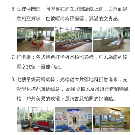
三樓蒲團區：同學自在的在此閱讀或上網，與外面綠
意相互輝映，也被暱稱為禪座區，滿滿的文青感。
打卡板：各式特色打卡板是拍照必備，可以為您的達
賢之旅留下最佳印記。
七樓吊燈高腳桌椅：光線從大片落地窗折射進來，光
影變化搭配無邊綠意， 高腳桌椅以及吊燈營造獨特風
格，戶外美景的映襯下是讀書及拍照的好地點。