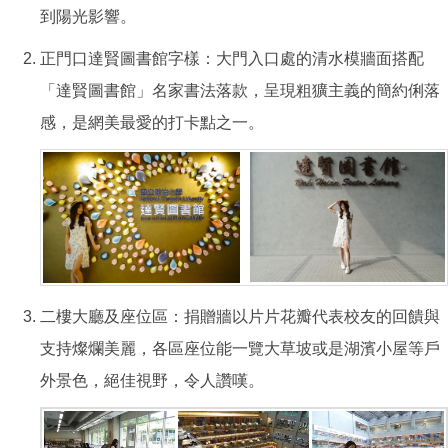
到陽光影響。
正門口達賢圖書館字樣：大門入口處的清水模牆面搭配
「達賢圖書館」名家書法落款，呈現粗獷主義的簡約俐落
感，是網美最愛的打卡點之一。
二樓大廳及座位區：捐贈牆以片片花瓣代表校友的回饋與
支持燦爛美麗，各區座位能一覽大草坡或是湖濱小屋等戶
外景色，絕佳視野，令人讚嘆。