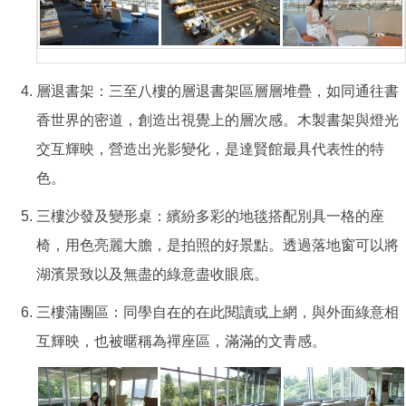
層退書架：三至八樓的層退書架區層層堆疊，如同通往書
香世界的密道，創造出視覺上的層次感。木製書架與燈光
交互輝映，營造出光影變化，是達賢館最具代表性的特
色。
三樓沙發及變形桌：繽紛多彩的地毯搭配別具一格的座
椅，用色亮麗大膽，是拍照的好景點。透過落地窗可以將
湖濱景致以及無盡的綠意盡收眼底。
三樓蒲團區：同學自在的在此閱讀或上網，與外面綠意相
互輝映，也被暱稱為禪座區，滿滿的文青感。