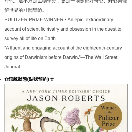
時代。這不只是生物學史，更是一場關於好奇心、野心與理
解世界的壯闊冒險。
PULITZER PRIZE WINNER • An epic, extraordinary
account of scientific rivalry and obsession in the quest to
survey all of life on Earth
“A fluent and engaging account of the eighteenth-century
origins of Darwinism before Darwin.”—The Wall Street
Journal
館藏狀態(點我預約)
✩
✩