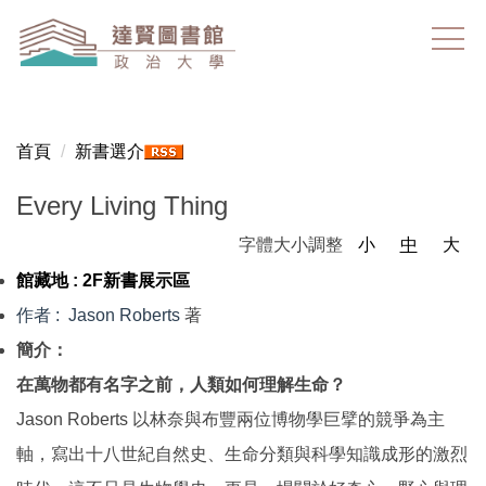
跳
到
主
要
內
容
首頁
新書選介
區
Every Living Thing
字體大小調整
小
中
大
館藏地 :
2F新書展示區
作者
: Jason Roberts
著
簡介：
在萬物都有名字之前，人類如何理解生命？
Jason Roberts 以林奈與布豐兩位博物學巨擘的競爭為主
軸，寫出十八世紀自然史、生命分類與科學知識成形的激烈