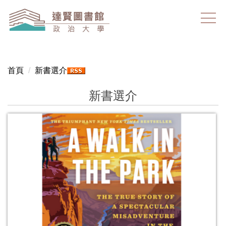
跳
到
主
要
內
容
首頁
新書選介
區
新書選介