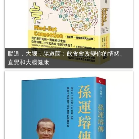
腸道．大腦．腸道菌：飲食會改變你的情緒、
直覺和大腦健康