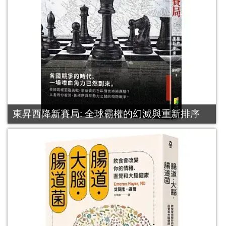
東昇西降新賽局: 全球霸權的幻滅與重新排序