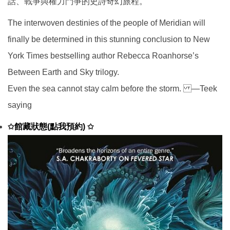
話、戰爭與權力鬥爭的史詩奇幻旅程。
The interwoven destinies of the people of Meridian will
finally be determined in this stunning conclusion to New
York Times bestselling author Rebecca Roanhorse’s
Between Earth and Sky trilogy.
Even the sea cannot stay calm before the storm. —Teek
saying
館藏狀態(點我預約)
✩
✩