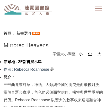
跳
到
主
要
內
容
首頁
新書選介
區
Mirrored Heavens
字體大小調整
小
中
大
館藏地 :
2F新書展示區
作者
: Rebecca Roanhorse
著
簡介：
三部曲迎來終章，神祇、人類與帝國的衝突走向最後對決。
當預言逐步實現，角色們必須面對信仰、犧牲與世界重塑的
代價。Rebecca Roanhorse 以宏大的敘事收束這場融合神