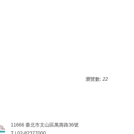
瀏覽數:
22
11666 臺北市文山區萬壽路36號
T | 02-82377000