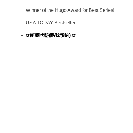
Winner of the Hugo Award for Best Series!
USA TODAY Bestseller
館藏狀態(點我預約)
✩
✩