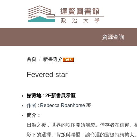
跳
到
主
要
內
資源查詢
容
區
首頁
新書選介
Fevered star
館藏地 :
2F新書展示區
作者
: Rebecca Roanhorse
著
簡介：
日蝕之後，世界的秩序開始崩裂。倖存者在信仰、權力與
影下的選擇、背叛與聯盟，讓命運的裂縫持續擴大