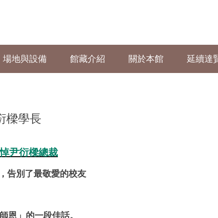
場地與設備
館藏介紹
關於本館
延續達
衍樑學長
悼尹衍樑總裁
情，告別了最敬愛的校友
師恩」的一段佳話。