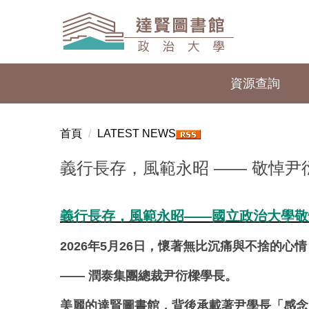
跳
到
主
要
內
資源查詢
容
區
首頁
LATEST NEWS
義行長存，風範永昭 —— 敬悼尹
義行長存，風範永昭——國立政治大學敬
2026年5月26日，懷著無比沉痛與不捨的心
—— 潤泰集團總裁尹衍樑學長。
美麗的達賢圖書館，背後承載著尹學長「感念