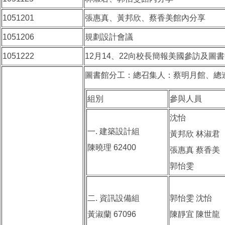
1051201
張惠真、黃邦欣、蔡香美館內分享
1051206
規劃設計會議
1051222
12月14、22向校長簡報美國參訪及圖
圖書館分工：總召集人：蔡明月館、總
組別
參與人員
沈怡
一. 建築設計組
黃邦欣 林淑君
陳曉理 62400
張惠真 蔡香美
郭怡雯
二. 資訊設備組
郭怡雯 沈怡
黃淑蘭 67096
陳靜宜 陳世龍