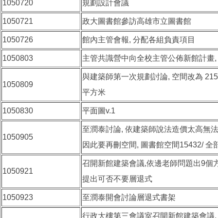
1050720
規劃設計會議
1050721
政大圖書館參訪高雄市立圖書館
1050726
館內主管會報, 分配各組負責項目
1050803
主管共識營中向全校主管公佈新館計畫,
與建築師第一次規劃討論, 空間改為 21501(
1050809
平方米
1050830
平面圖v.1
至潤泰討論, 依建築師說法造價太高無法
1050905
因此要再刪空間, 圖書館空間15432/ 
召開新館建築會議,依邊老師問題出9個方
1050921
提出可否不要層退式
1050923
至潤泰開會討論層退式書架
行政大樓第三會議室召開新館建築會議, 