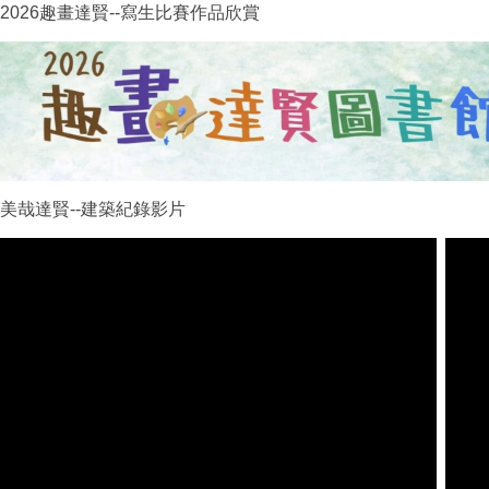
2026趣畫達賢--寫生比賽作品欣賞
美哉達賢--建築紀錄影片