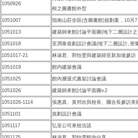
1050926
框之圖書館外型
1051007
指南山莊全區(含圖書館)規劃案，10月
1051013
建築師來館討論平面圖(地下二層設計之
1051018
至潤泰規劃設計會議(地下二層設計, 密
1051017-21
林淑君、郭怡雯與建築師至新加坡參訪
1051019
館內建築會議
1051025
館內層退式書架討論會議
1051026
建築師來館討論平面圖v.2
1051026-1114
張惠真、黃邦欣與校長、國合長參訪美
1051101
規劃設計會議
1051117
弘筌公司來校洽談
1051125
林淑君、郭怡雯館內分享